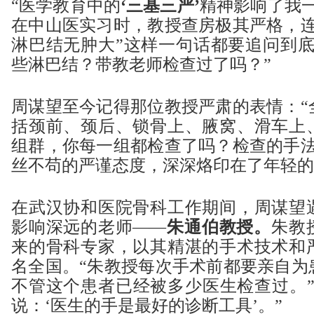
“医学教育中的
‘三基三严’
精神影响了我一
在中山医实习时，教授查房极其严格，连
淋巴结无肿大”这样一句话都要追问到底
些淋巴结？带教老师检查过了吗？”
周谋望至今记得那位教授严肃的表情：“
括颈前、颈后、锁骨上、腋窝、滑车上
组群，你每一组都检查了吗？检查的手法
丝不苟的严谨态度，深深烙印在了年轻的
在武汉协和医院骨科工作期间，周谋望
影响深远的老师——
朱通伯教授。
朱教
来的骨科专家，以其精湛的手术技术和
名全国。“朱教授每次手术前都要亲自为
不管这个患者已经被多少医生检查过。”
说：‘医生的手是最好的诊断工具’。”