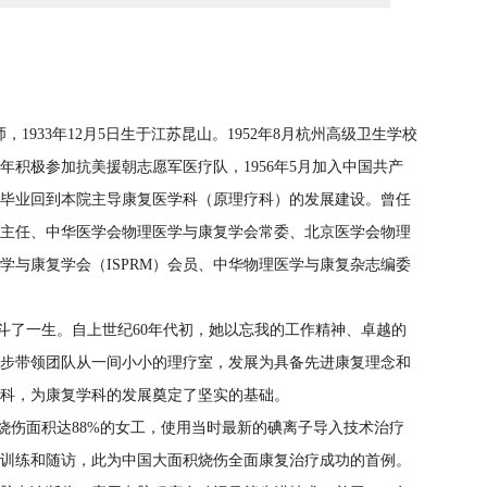
933年12月5日生于江苏昆山。1952年8月杭州高级卫生学校
3年积极参加抗美援朝志愿军医疗队，1956年5月加入中国共产
1年毕业回到本院主导康复医学科（原理疗科）的发展建设。曾任
主任、中华医学会物理医学与康复学会常委、北京医学会物理
学与康复学会（ISPRM）会员、中华物理医学与康复杂志编委
斗了一生。自上世纪60年代初，她以忘我的工作精神、卓越的
步带领团队从一间小小的理疗室，发展为具备先进康复理念和
科，为康复学科的发展奠定了坚实的基础。
度烧伤面积达88%的女工，使用当时最新的碘离子导入技术治疗
能训练和随访，此为中国大面积烧伤全面康复治疗成功的首例。