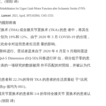
(张阳 译)
 Rehabilitation for Upper Limb Motor Function after Ischaemic Stroke (VNS-
l.
Lancet
. 2021, April; 397(10284): 1545-1553.
的髋部疼痛
置换术
(THA)
或全膝关节置换术
(TKA)
的患 者中，将其生
分别为
19%
和
12%
。由于
2020
年
3
月
COVID-19
的出现，
查此命令对这些患者生活质 量的影响。
骨科进行。受试者是来自于
2020
年
8
月至
9
月期间需进
Qol-
5 Dimension (EQ
-5D)
问卷进行评 估，得分低于零的患
发表的一项研究的数据被用 作不匹配的对照组，并被认为代
的患者和
22.3%
的等待
TKA
的患者的生活质量处 于“比死
倍(
p
值均为
001
)。
髋关节置换术的患者和
1/4
的等待全膝关节 置换术的患者认
张阳 译)