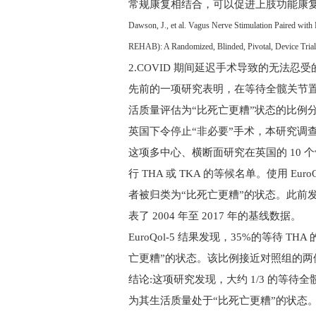
常规康复相结合，可以促进上肢功能康复。
Dawson, J., et al. Vagus Nerve Stimulation Paired with
REHAB): A Randomized, Blinded, Pivotal, Device Tria
2.COVID
期间延迟手术导致的无法忍受
先前的一项研究表明，在等待全髋关节
活质量评估为“比死亡更糟
”
状态的比例
英国下令停止“非必要”手术，本研究调
这项多中心、横断面研究在英国的
10
个
行
THA
或
TKA
的等候名单。使用
Euro
者被归类为“比死亡更糟”的状态。此前
表了
2004
年至
2017
年的基线数据。
EuroQol-5
结果发现，
35%
的等待
THA
亡更糟”的状态。该比例接近对照组的两
结论:这项研究发现，大约
1/3
的等待全
为其生活质量处于“比死亡更糟”的状态。(