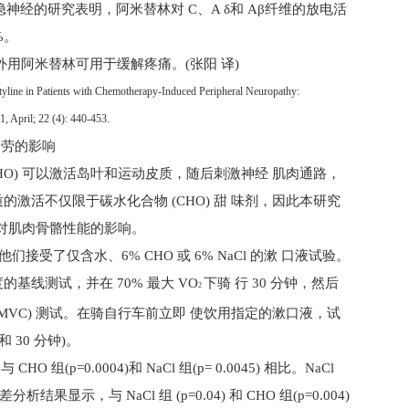
隐神经的研究表明，阿米替林对
C
、
A
δ和
A
β纤维的放电活
%
。
用阿米替林可用于缓解疼痛。(张阳 译)
iptyline in Patients with Chemotherapy-Induced Peripheral Neuropathy:
1, April; 22 (4): 440-453.
疲劳的影响
HO)
可以激活岛叶和运动皮质，随后刺激神经 肌肉通路，
质的激活不仅限于碳水化合物
(CHO)
甜 味剂，因此本研究
对肌肉骨骼性能的影响。
他们接受了仅含水、
6% CHO
或
6% NaCl
的漱 口液试验。
度的基线测试，并在
70%
最大
VO
下骑 行
30
分钟，然后
2
 (sMVC) 测试。在骑自行车前立即 使饮用指定的漱口液，试
和
30
分钟)。
，与
CHO
组(
p=0.0004
)和
NaCl
组(
p= 0.0045
) 相比。
NaCl
方差分析结果显示，与
NaCl
组
(p=0.04)
和
CHO
组
(p=0.004)