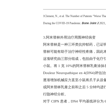
------------------------------------------------------------------
1
Clement, N., et al. The Number of Patients “Worse Th
During the COVID-19 Pandemic.
Bone Joint J
.2021,
3.
阿米替林外用治疗周围神经病变
阿米替林是一种三环类抗抑郁药，已证明
替林可能有助于治疗神经性疼痛，因此本
这项研究由三部分组成，包括由于化疗
小鼠。将
1
克
10%
的阿米替林乳膏涂抹
Douleur Neuropathique en 4(DN4)
评估治
逐渐增加机械应力直至小鼠将爪子从设备
或阿米替林乳膏之前和之后
5
分钟均进
行隐神经分析。
对于
CIPN
患者，
DN4
平均基线评分为