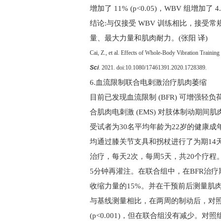
增加了
11% (p<0.05)
，
WBV
组增加了
4
结论:与仅接受
WBV
训练相比，接受常
量、最大力量和肌肉耐力。(张阳 译)
Cai, Z., et al. Effects of Whole-Body Vibration Traini
Sci
. 2021. doi:10.1080/17461391.2020.1728389.
6.
血流限制联合电刺激治疗肌肉萎缩
目前已发现血流限制
(BFR)
可增强轻负
合肌肉电刺激
(EMS)
对肢体制动期间肌
受试者为
30
名平均年龄为
22
岁的健康成
均通过膝关节支具和拐杖进行了为期
14
治疗，每天
2
次，每周
5
天，共
20
个疗程
5
分钟再灌注。在联合组中，在
BFR
治疗
收缩力量的
15%
。并在干预前后测量肌
与基线测量相比，在两周的制动后，对
(p<0.001)
，但在联合组没有减少。对照