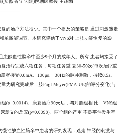
(安徽省立医院)
倪朝民教授 主译编
-------------
中
复的治疗方法很少。其中一个提及的策略是 通过刺激迷走
和单胺能调节。本研究评估了
VNS
对 上肢功能恢复的影
且患缺血性脑卒中至少
9
个月的成年人。所有 患者均接受了
复治疗完成六项任务，每项任务重 复
30-50
次(每次治疗重
的患者接受
0.8mA
、100μs、
30Hz
的脉冲刺激，持续
0.5
s。
变量为研究完成后上肢
Fugl-Meyer(FMA-UE)
的评分变化(与
照组
(p=0.0014)
。康复治疗
90
天后，与对照组相 比，
VNS
组
临床意义的反应
(p=0.0098)
。两个组的严重 不良事件发生率
的慢性缺血性脑卒中患者的研究发现，迷走 神经的刺激与