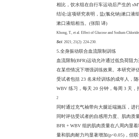
相比，饮水组在自行车运动后产生的 sM
结论:这项研究表明，盐(氯化钠)漱口液
漱口液组相当。(张阳 译)
Khong, T., et al. Effect of Glucose and Sodium Chlori
Sci
. 2021; 21(2): 224-230.
5.
全身振动联合血流限制训练
血流限制
(BFR)
运动允许通过低负荷阻力
在某些情况下增强训练效果。本研究评
受试者包括
23
名未经训练的成年人，
WBV
练习，每天
20
分钟，每周
3
天，
2
同时通过充气袖带向大腿近端施压，进
同时评估受试者的自感用力度、肌肉质量
BFR + WBV
组的肌肉质量在八周内显着
量和肌肉耐力均显著增加(
p<0.05
)，但