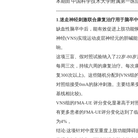
中国科学技术大学附属第一医院
本期由
-----------------------------------------------------
1.
迷走神经刺激联合康复治疗用于脑卒
缺血性脑卒中后，能有效促进上肢功能恢
神经
(VNS)
实现运动皮层神经元的胆碱能
响。
这项三盲、假对照试验纳入了
22
岁
-80
岁
每周三次，持续六周的康复治疗。每次康
复
300
次以上)。这些随机分配到
VNS
组
对照组接受
0mA
的脉冲刺激。主要结果
基线相比较)。
VNS
组的
FMA-UE
评分变化显著高于对
有更多患者的
FMA-UE
评分变化达到了
为
4%
。
结论:这项针对中度至重度上肢功能障碍