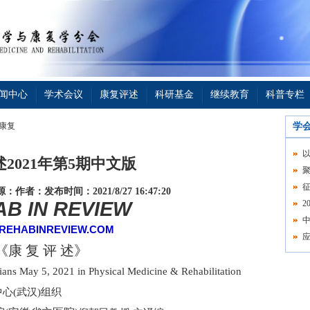
闻中心
学术会议
康复评述
科研基金
继续教育
科普专栏
它康复
学
2021年第5期中文版
征
源：
作者：
发布时间：2021/8/27 16:47:20
B IN REVIEW
2
REHABINREVIEW.COM
《康 复 评 述》
ans May 5, 2021 in Physical Medicine & Rehabilitation
心(武汉)组织