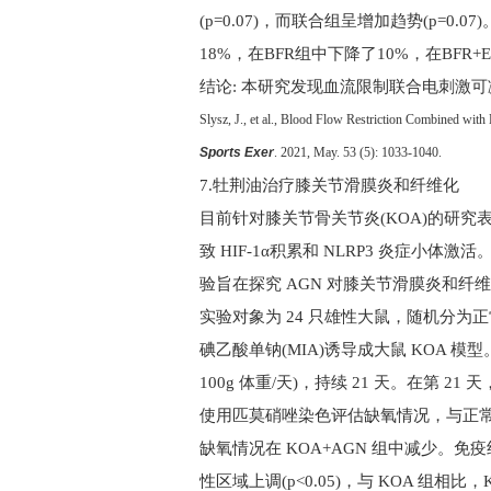
(p=0.07)
，而联合组呈增加趋势
(p=0.07)
18%
，在
BFR
组中下降了
10%
，在
BFR+
结论
:
本研究发现血流限制联合电刺激可减
Slysz, J., et al., Blood Flow Restriction Combined with
Sports Exer
. 2021, May. 53 (5): 1033-1040.
7.
牡荆油治疗膝关节滑膜炎和纤维化
目前针对膝关节骨关节炎
(KOA)
的研究
致
HIF-1
α积累和
NLRP3
炎症小体激活
验旨在探究
AGN
对膝关节滑膜炎和纤维
实验对象为
24
只雄性大鼠，随机分为正
碘乙酸单钠
(MIA)
诱导成大鼠
KOA
模型
100g
体重
/
天
)
，持续
21
天。在第
21
天
使用匹莫硝唑染色评估缺氧情况，与正
缺氧情况在
KOA+AGN
组中减少。免疫
性区域上调(
p<0.05
)，与
KOA
组相比，