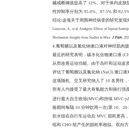
械戒断阈值提高了
12%
。对于体内皮肤
性抑制率分别为
95.6%
、
87.5%
和
82.5
结论:这项关于周围神经病变的研究发现外
Genovois, A., et al. Analgesic Effects of Topical Amitr
Mechanistic Insights from Studies in Mice.
J Pain
. 202
4.
葡萄糖以及氯化钠漱口液对神经肌肉
最近的研究表明，碳水化合物漱口液
(C
从而改善运动功能。由于岛叶和运动皮
评估了葡萄糖以及氯化钠
(NaCl)
漱口液
这项随机、交叉研究纳入了
10
名男性，
所有人均接受了最大有氧能力和骑行强
进行最大自主收缩(
MVC
)和持续 MVC
验期间每隔
10
分钟饮用一次(第
10
、
20
饮水组在自行车运动后
MVC
损耗更高
组和
CHO
组产生的损耗率相似。双向