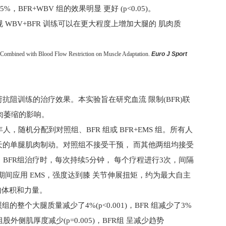
.5%
，
BFR+WBV
组的效果明显 更好
(p<0.05)
。
规
WBV+BFR
训练可以在更大程度上增加大腿的 肌肉质
ng Combined with Blood Flow Restriction on Muscle Adaptation.
Euro J Sport
荷抗阻训练的治疗效果。本实验旨在研究血流 限制
(BFR)
联
肉萎缩的影响。
年人，随机分配到对照组、
BFR
组或
BFR+EMS
组。所有人
天的单腿肌肉制动。对照组不接受干预， 而其他两组均接受
。
BFR
组治疗时，每次持续
5
分钟， 每个疗程进行
3
次，间隔
期间应用
EMS
，强度达到膝 关节伸展扭矩，约为最大自主
肉体积和力量。
照组的整个大腿质量减少了
4%(p<0.001)
，
BFR
组减少了
3%
组股外侧肌厚度减少
(p=0.005)
，
BFR
组 呈减少趋势