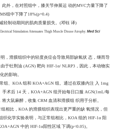
。此外，在对照组中，膝关节伸展运 动的
MVC
力量下降了
EMS
组中下降了
18%(p=0.4)
轻制动期间的肌肉质量损失。(邓钰 译)
 Electrical Stimulation Attenuates Thigh Muscle Disuse Atrophy.
Med Sci
表明，滑膜组织中的轻度炎症会导致局部缺氧状 态，继而导
。由于牡荆油
(AGN)
靶向
HIF-1
α
/ NLRP3
，因此，本动物实
化的影响。
常组、
KOA
组和
KOA+AGN
组。通过在双膝内注 入
1mg
。手术后
14
天，
KOA+AGN
组开始每日口服
AGN(1mL/
每
，将大鼠麻醉，收集
CRM
血清和滑膜组 织用于分析。
常组相比，
KOA
的滑膜组织表现出更严重的缺 氧情况，但
组织化学实验表明，与正常组相比，
KOA
组的
HIF-1
α 阳
KOA+AGN
中的
HIF-1
α阳性区域 下调(
p<0.05
)。