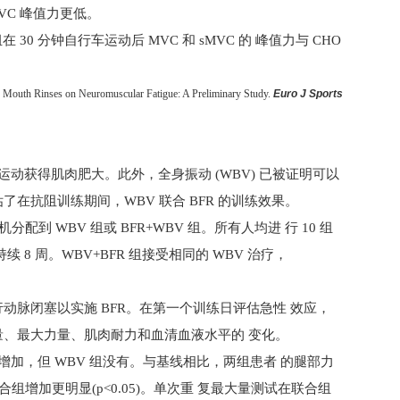
VC 峰值力更低。
组在
30
分钟自行车运动后
MVC
和 s
MVC
的 峰值力与
CHO
de Mouth Rinses on Neuromuscular Fatigue: A Preliminary Study.
Euro J Sports
运动获得肌肉肥大。此外，全身振动
(WBV)
已被证明可以
估了在抗阻训练期间，
WBV
联合
BFR
的训练效果。
随机分配到
WBV
组或
BFR+WBV
组。所有人均进 行
10
组
持续
8
周。
WBV+BFR
组接受相同的
WBV
治疗，
行动脉闭塞以实施
BFR
。在第一个训练日评估急性 效应，
、最大力量、肌肉耐力和血清血液水平的 变化。
增加，但
WBV
组没有。与基线相比，两组患者 的腿部力
联合组增加更明显(
p<0.05
)。单次重 复最大量测试在联合组